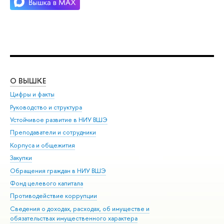
О ВЫШКЕ
ОБ
Цифры и факты
Ли
Руководство и структура
Дов
Устойчивое развитие в НИУ ВШЭ
Ол
Преподаватели и сотрудники
При
Корпуса и общежития
Вы
Закупки
При
Обращения граждан в НИУ ВШЭ
Ас
Фонд целевого капитала
До
Противодействие коррупции
Цен
Сведения о доходах, расходах, об имуществе и
Би
обязательствах имущественного характера
Об