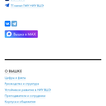
ТГ-канал ГМУ НИУ ВШЭ
О ВЫШКЕ
ОБ
Цифры и факты
Ли
Руководство и структура
Дов
Устойчивое развитие в НИУ ВШЭ
Ол
Преподаватели и сотрудники
При
Корпуса и общежития
Вы