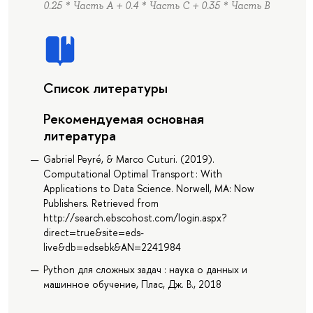
0.25 * Часть А + 0.4 * Часть C + 0.35 * Часть B
Список литературы
Рекомендуемая основная
литература
Gabriel Peyré, & Marco Cuturi. (2019).
Computational Optimal Transport : With
Applications to Data Science. Norwell, MA: Now
Publishers. Retrieved from
http://search.ebscohost.com/login.aspx?
direct=true&site=eds-
live&db=edsebk&AN=2241984
Python для сложных задач : наука о данных и
машинное обучение, Плас, Дж. В., 2018