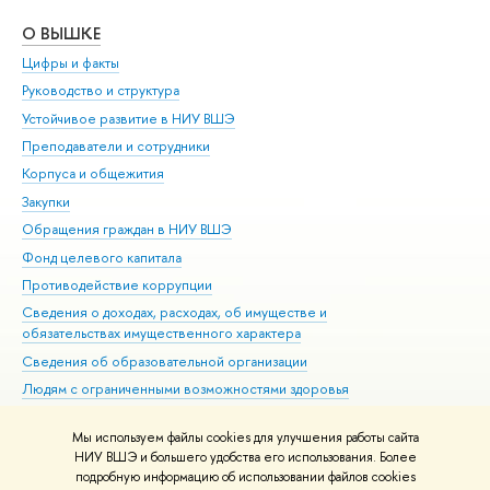
О ВЫШКЕ
ОБ
Цифры и факты
Ли
Руководство и структура
Дов
Устойчивое развитие в НИУ ВШЭ
Ол
Преподаватели и сотрудники
При
Корпуса и общежития
Вы
Закупки
При
Обращения граждан в НИУ ВШЭ
Ас
Фонд целевого капитала
До
Противодействие коррупции
Цен
Сведения о доходах, расходах, об имуществе и
Би
обязательствах имущественного характера
Об
Сведения об образовательной организации
Обр
Людям с ограниченными возможностями здоровья
Единая платежная страница
Мы используем файлы cookies для улучшения работы сайта
Работа в Вышке
НИУ ВШЭ и большего удобства его использования. Более
подробную информацию об использовании файлов cookies