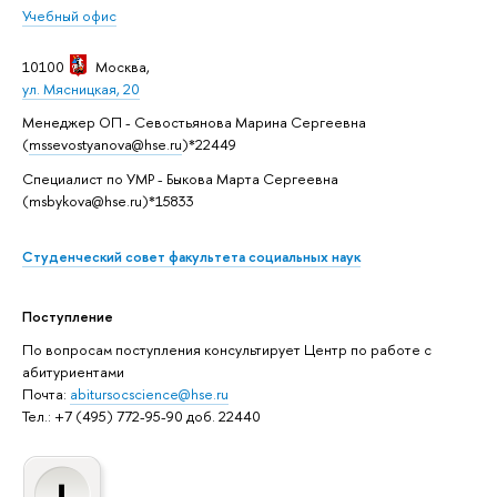
Учебный офис
10100
Москва
,
ул. Мясницкая, 20
Менеджер ОП - Севостьянова Марина Сергеевна
(
mssevostyanova@hse.ru
)*22449
Специалист по УМР - Быкова Марта Сергеевна
(msbykova@hse.ru)*15833
Студенческий совет факультета социальных наук
Поступление
По вопросам поступления консультирует Центр по работе с
абитуриентами
Почта:
abitursocscience@hse.ru
Тел.: +7 (495) 772-95-90 доб. 22440