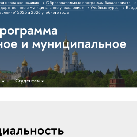
ая школа экономики»
Образовательные программы бакалавриата
дарственное и муниципальное управление»
Учебные курсы
Введ
авление" 2025 и 2026 учебного года
программа
ное и муниципальное
м
Студентам
циальность