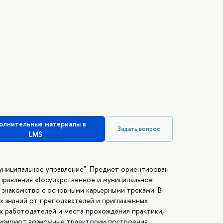
олнительные материалы в
Задать вопрос
LMS
муниципальное управление". Предмет ориентирован
аправления «Государственное и муниципальное
 знакомство с основными карьерными треками. В
х знаний от преподавателей и приглашенных
х работодателей и места прохождения практики,
лизируют возможные траектории построения