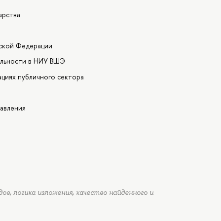
арства
йской Федерации
ельности в НИУ ВШЭ
ациях публичного сектора
авления
в, логика изложения, качество найденного и