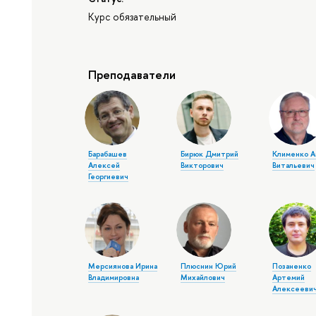
Курс обязательный
Преподаватели
Барабашев
Бирюк Дмитрий
Клименко 
Алексей
Викторович
Витальевич
Георгиевич
Мерсиянова Ирина
Плюснин Юрий
Позаненко
Владимировна
Михайлович
Артемий
Алексееви