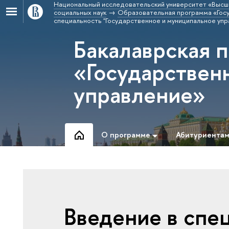
Национальный исследовательский университет «Высш
социальных наук
Образовательная программа «Госу
специальность "Государственное и муниципальное упр
Бакалаврская 
«Государствен
управление»
О программе
Абитуриента
Введение в спе