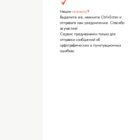
Нашли
опечатку
?
Выделите её, нажмите Ctrl+Enter и
отправьте нам уведомление. Спасибо
за участие!
Сервис предназначен только для
отправки сообщений об
орфографических и пунктуационных
ошибках.