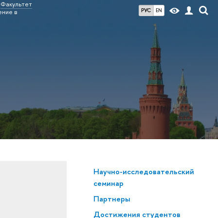
Факультет
РУС
EN
ение в
Научно-исследовательский
семинар
Партнеры
Достижения студентов