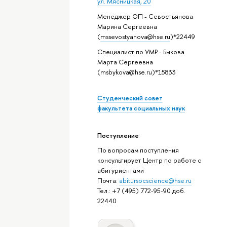
ул. Мясницкая, 20
Менеджер ОП - Севостьянова
Марина Сергеевна
(
mssevostyanova@hse.ru
)*22449
Специалист по УМР - Быкова
Марта Сергеевна
(msbykova@hse.ru)*15833
Студенческий совет
факультета социальных наук
Поступление
По вопросам поступления
консультирует Центр по работе с
абитуриентами
Почта:
abitursocscience@hse.ru
Тел.: +7 (495) 772-95-90 доб.
22440