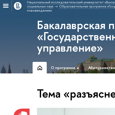
Национальный исследовательский университет «Высш
социальных наук
Образовательная программа «Госу
нововведения»
Бакалаврская 
«Государствен
управление»
О программе
Абитуриента
Тема «разъясн