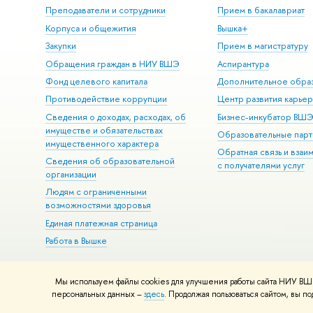
Преподаватели и сотрудники
Прием в бакалавриат
Корпуса и общежития
Вышка+
Закупки
Прием в магистратуру
Обращения граждан в НИУ ВШЭ
Аспирантура
Фонд целевого капитала
Дополнительное обра
Противодействие коррупции
Центр развития карье
Сведения о доходах, расходах, об
Бизнес-инкубатор ВШ
имуществе и обязательствах
Образовательные парт
имущественного характера
Обратная связь и взаи
Сведения об образовательной
с получателями услуг
организации
Людям с ограниченными
возможностями здоровья
Единая платежная страница
Работа в Вышке
Мы используем файлы cookies для улучшения работы сайта НИУ ВШЭ
© НИУ ВШЭ 1993–2026
Адреса и контакты
Условия использова
персональных данных –
здесь
. Продолжая пользоваться сайтом, вы 
Шрифты HSE Sans и HSE Slab разработаны в
Школе дизайна НИУ