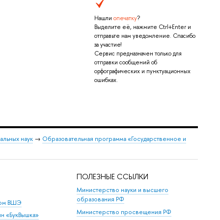
Нашли
опечатку
?
Выделите её, нажмите Ctrl+Enter и
отправьте нам уведомление. Спасибо
за участие!
Сервис предназначен только для
отправки сообщений об
орфографических и пунктуационных
ошибках.
альных наук
→
Образовательная программа «Государственное и
ПОЛЕЗНЫЕ ССЫЛКИ
Министерство науки и высшего
образования РФ
дом ВШЭ
Министерство просвещения РФ
ин «БукВышка»