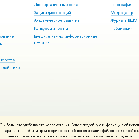
Диссертационные советы
Типография
Защиты диссертаций
Медиацентр
Академическое развитие
Журналы ВШЭ
Конкурсы и гранты
Публикации
зование
Внешние научно-информационные
ресурсы
ры
Э
нерства
модействие
 и большего удобства его использования. Более подробную информацию об испол
ния материалов
Политика конфиденциальности
Карта сайта
подтверждаете, что были проинформированы об использовании файлов cookies сай
 ВШЭ
данных. Вы можете отключить файлы cookies в настройках Вашего браузера.