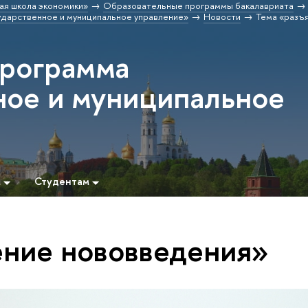
ая школа экономики»
Образовательные программы бакалавриата
дарственное и муниципальное управление»
Новости
Тема «разъ
программа
ное и муниципальное
м
Студентам
ение нововведения»