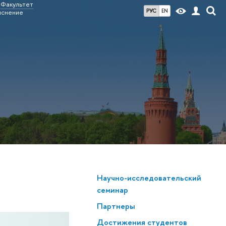
Факультет
РУС
EN
яснение
Научно-исследовательский
семинар
Партнеры
Достижения студентов