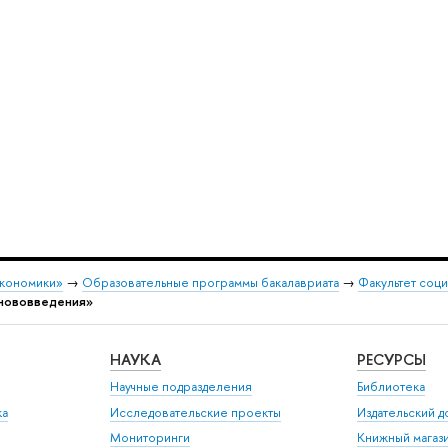
экономики»
→
Образовательные программы бакалавриата
→
Факультет соци
 нововведения»
НАУКА
РЕСУРСЫ
Научные подразделения
Библиотека
ка
Исследовательские проекты
Издательский 
Мониторинги
Книжный магаз