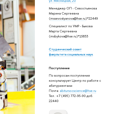
ул. Мясницкая, 20
Менеджер ОП - Севостьянова
Марина Сергеевна
(
mssevostyanova@hse.ru
)*22449
Специалист по УМР - Быкова
Марта Сергеевна
(msbykova@hse.ru)*15833
Студенческий совет
факультета социальных наук
Поступление
По вопросам поступления
консультирует Центр по работе с
абитуриентами
Почта:
abitursocscience@hse.ru
Тел.: +7 (495) 772-95-90 доб.
22440