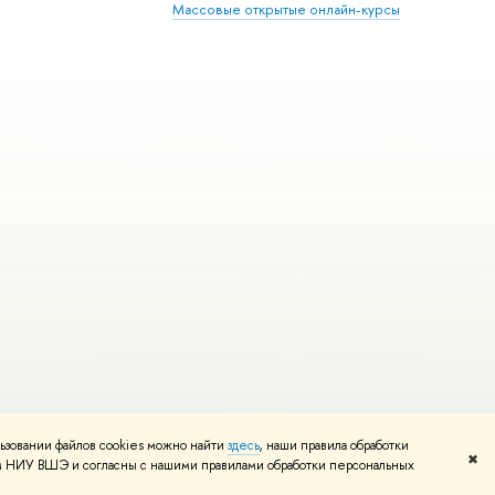
Массовые открытые онлайн-курсы
ьзовании файлов cookies можно найти
здесь
, наши правила обработки
Редактору
✖
том НИУ ВШЭ и согласны с нашими правилами обработки персональных