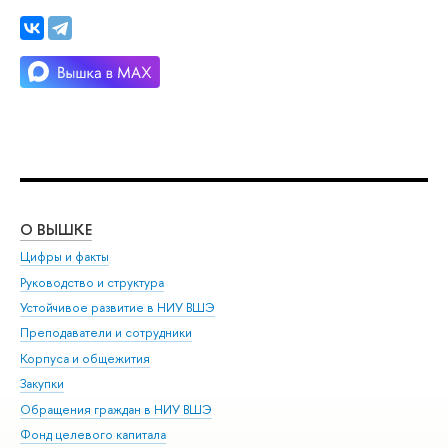
О ВЫШКЕ
ОБ
Цифры и факты
Ли
Руководство и структура
Дов
Устойчивое развитие в НИУ ВШЭ
Ол
Преподаватели и сотрудники
При
Корпуса и общежития
Вы
Закупки
При
Обращения граждан в НИУ ВШЭ
Ас
Фонд целевого капитала
До