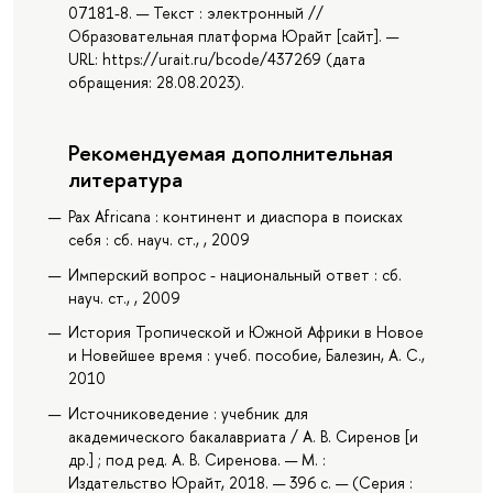
07181-8. — Текст : электронный //
Образовательная платформа Юрайт [сайт]. —
URL: https://urait.ru/bcode/437269 (дата
обращения: 28.08.2023).
Рекомендуемая дополнительная
литература
Pax Africana : континент и диаспора в поисках
себя : сб. науч. ст., , 2009
Имперский вопрос - национальный ответ : сб.
науч. ст., , 2009
История Тропической и Южной Африки в Новое
и Новейшее время : учеб. пособие, Балезин, А. С.,
2010
Источниковедение : учебник для
академического бакалавриата / А. В. Сиренов [и
др.] ; под ред. А. В. Сиренова. — М. :
Издательство Юрайт, 2018. — 396 с. — (Серия :