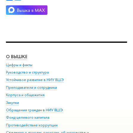
О ВЫШКЕ
ОБ
Цифры и факты
Ли
Руководство и структура
Дов
Устойчивое развитие в НИУ ВШЭ
Ол
Преподаватели и сотрудники
При
Корпуса и общежития
Вы
Закупки
При
Обращения граждан в НИУ ВШЭ
Ас
Фонд целевого капитала
До
Противодействие коррупции
Цен
Сведения о доходах, расходах, об имуществе и
Би