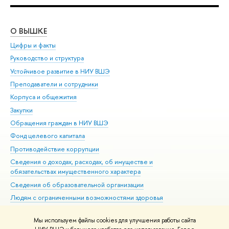
О ВЫШКЕ
ОБ
Цифры и факты
Ли
Руководство и структура
Дов
Устойчивое развитие в НИУ ВШЭ
Ол
Преподаватели и сотрудники
При
Корпуса и общежития
Вы
Закупки
При
Обращения граждан в НИУ ВШЭ
Ас
Фонд целевого капитала
До
Противодействие коррупции
Цен
Сведения о доходах, расходах, об имуществе и
Би
обязательствах имущественного характера
Об
Сведения об образовательной организации
Обр
Людям с ограниченными возможностями здоровья
Единая платежная страница
Мы используем файлы cookies для улучшения работы сайта
Работа в Вышке