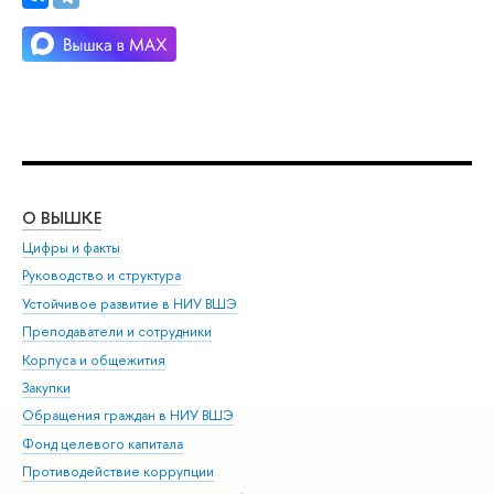
О ВЫШКЕ
ОБ
Цифры и факты
Ли
Руководство и структура
Дов
Устойчивое развитие в НИУ ВШЭ
Ол
Преподаватели и сотрудники
При
Корпуса и общежития
Вы
Закупки
При
Обращения граждан в НИУ ВШЭ
Ас
Фонд целевого капитала
До
Противодействие коррупции
Цен