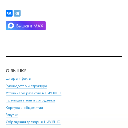
О ВЫШКЕ
ОБ
Цифры и факты
Ли
Руководство и структура
Дов
Устойчивое развитие в НИУ ВШЭ
Ол
Преподаватели и сотрудники
При
Корпуса и общежития
Вы
Закупки
При
Обращения граждан в НИУ ВШЭ
Ас