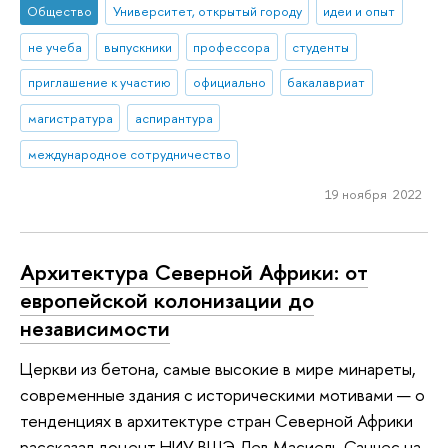
Общество
Университет, открытый городу
идеи и опыт
не учеба
выпускники
профессора
студенты
приглашение к участию
официально
бакалавриат
магистратура
аспирантура
международное сотрудничество
19 ноября 2022
Архитектура Северной Африки: от
европейской колонизации до
независимости
Церкви из бетона, самые высокие в мире минареты,
современные здания с историческими мотивами — о
тенденциях в архитектуре стран Северной Африки
рассказал доцент НИУ ВШЭ Лев Масиель Санчес на