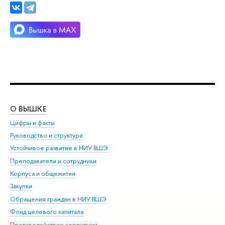
О ВЫШКЕ
ОБ
Цифры и факты
Ли
Руководство и структура
Дов
Устойчивое развитие в НИУ ВШЭ
Ол
Преподаватели и сотрудники
При
Корпуса и общежития
Вы
Закупки
При
Обращения граждан в НИУ ВШЭ
Ас
Фонд целевого капитала
До
Противодействие коррупции
Цен