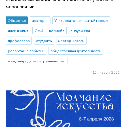
мероприятии.
Общество
лектории
Университет, открытый городу
идеи и опыт
СМИ
не учеба
выпускники
профессора
студенты
мастер-классы
репортаж о событии
общественная деятельность
международное сотрудничество
13 января 2023