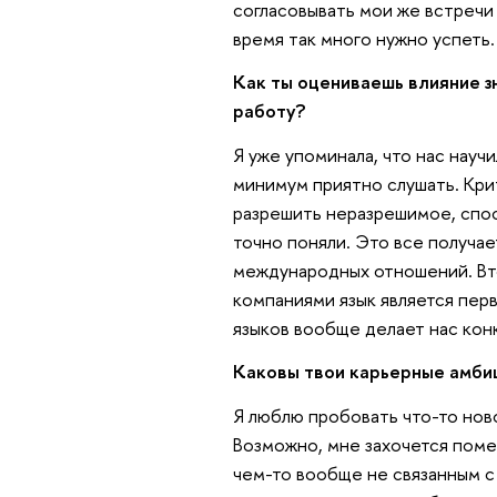
согласовывать мои же встречи с
время так много нужно успеть.
Как ты оцениваешь влияние 
работу?
Я уже упоминала, что нас науч
минимум приятно слушать. Кри
разрешить неразрешимое, спос
точно поняли. Это все получае
международных отношений. Вто
компаниями язык является перв
языков вообще делает нас кон
Каковы твои карьерные амби
Я люблю пробовать что-то ново
Возможно, мне захочется помен
чем-то вообще не связанным с