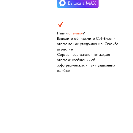
Нашли
опечатку
?
Выделите её, нажмите Ctrl+Enter и
отправьте нам уведомление. Спасибо
за участие!
Сервис предназначен только для
отправки сообщений об
орфографических и пунктуационных
ошибках.