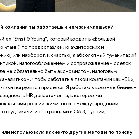
ой компании ты работаешь и чем занимаешься?
й ex “Ernst & Young”, который входит в «Большой
компаний по предоставлению аудиторских и
ению, или наоборот, к счастью, я абсолютный гуманитарий
алитикой, налогообложением и сопровождением сделок
еле не обязательно быть экономистом, налоговым
аналитиком, чтобы работать в такой компании как «Б1»,
-таки погрузится придется. Я работаю в команде бизнес-
новидность HR департамента, в котором мы
локальными российскими, но и с международными
 сотрудниками-иностранцами в ОАЭ, Турции,
или использовала какие-то другие методы по поиску