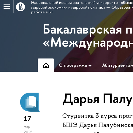
Национальный исследовательский университет «Высш
мировой экономики и мировой политики
Образоват
работе в Б1
Бакалаврская 
«Международн
О программе
Абитуриента
Дарья Палуб
Студентка 3 курса пр
17
ВШЭ Дарья Палубинская 
мар
2025