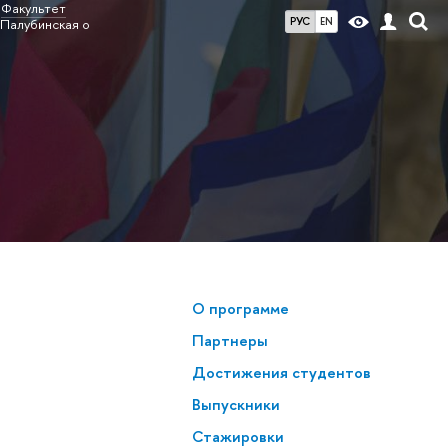
Факультет
РУС
EN
Палубинская о
О программе
Партнеры
Достижения студентов
Выпускники
Стажировки