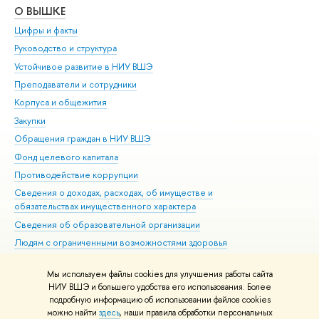
О ВЫШКЕ
ОБ
Цифры и факты
Ли
Руководство и структура
Дов
Устойчивое развитие в НИУ ВШЭ
Ол
Преподаватели и сотрудники
При
Корпуса и общежития
Вы
Закупки
При
Обращения граждан в НИУ ВШЭ
Ас
Фонд целевого капитала
До
Противодействие коррупции
Цен
Сведения о доходах, расходах, об имуществе и
Би
обязательствах имущественного характера
Об
Сведения об образовательной организации
Обр
Людям с ограниченными возможностями здоровья
Единая платежная страница
Мы используем файлы cookies для улучшения работы сайта
Работа в Вышке
НИУ ВШЭ и большего удобства его использования. Более
подробную информацию об использовании файлов cookies
можно найти
здесь
, наши правила обработки персональных