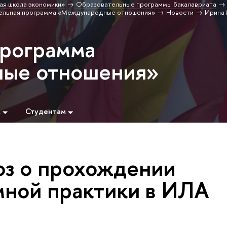
ая школа экономики»
Образовательные программы бакалавриата
ельная программа «Международные отношения»
Новости
Ирина 
программа
ые отношения»
м
Студентам
з о прохождении
ной практики в ИЛА