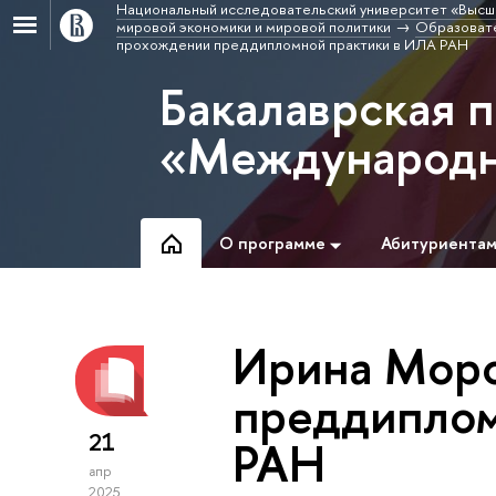
Национальный исследовательский университет «Высш
мировой экономики и мировой политики
Образоват
прохождении преддипломной практики в ИЛА РАН
Бакалаврская 
«Международн
О программе
Абитуриента
Ирина Моро
преддиплом
21
РАН
апр
2025