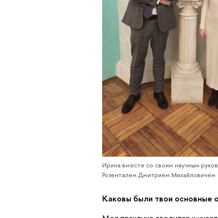
Ирина вместе со своим научным руко
Розенталем Дмитрием Михайловичем
Каковы были твои основные о
Моя практика сводится к участ