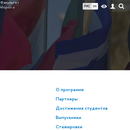
Факультет
РУС
EN
Мороз о
О программе
Партнеры
Достижения студентов
Выпускники
Стажировки