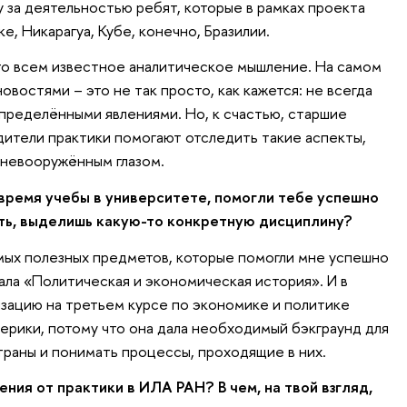
у за деятельностью ребят, которые в рамках проекта
е, Никарагуа, Кубе, конечно, Бразилии.
то всем известное аналитическое мышление. На самом
востями – это не так просто, как кажется: не всегда
определёнными явлениями. Но, к счастью, старшие
дители практики помогают отследить такие аспекты,
 невооружённым глазом.
 время учебы в университете, помогли тебе успешно
ть, выделишь какую-то конкретную дисциплину?
мых полезных предметов, которые помогли мне успешно
ала «Политическая и экономическая история». И в
зацию на третьем курсе по экономике и политике
ерики, потому что она дала необходимый бэкграунд для
траны и понимать процессы, проходящие в них.
ния от практики в ИЛА РАН? В чем, на твой взгляд,