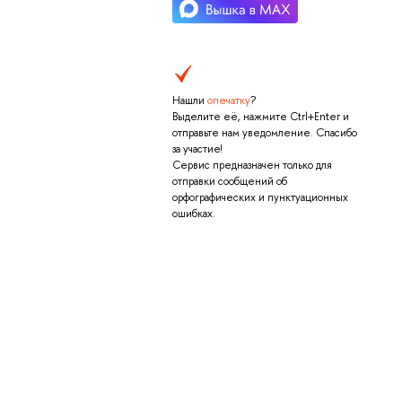
Нашли
опечатку
?
Выделите её, нажмите Ctrl+Enter и
отправьте нам уведомление. Спасибо
за участие!
Сервис предназначен только для
отправки сообщений об
орфографических и пунктуационных
ошибках.