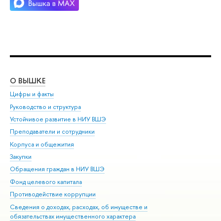
О ВЫШКЕ
ОБ
Цифры и факты
Ли
Руководство и структура
Дов
Устойчивое развитие в НИУ ВШЭ
Ол
Преподаватели и сотрудники
При
Корпуса и общежития
Вы
Закупки
При
Обращения граждан в НИУ ВШЭ
Ас
Фонд целевого капитала
До
Противодействие коррупции
Цен
Сведения о доходах, расходах, об имуществе и
Би
обязательствах имущественного характера
Об