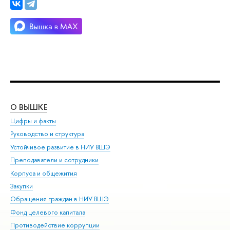
О ВЫШКЕ
ОБ
Цифры и факты
Ли
Руководство и структура
Дов
Устойчивое развитие в НИУ ВШЭ
Ол
Преподаватели и сотрудники
При
Корпуса и общежития
Вы
Закупки
При
Обращения граждан в НИУ ВШЭ
Ас
Фонд целевого капитала
До
Противодействие коррупции
Цен