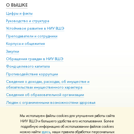
О ВЫШКЕ
ОБ
Цифры и факты
Ли
Руководство и структура
Дов
Устойчивое развитие в НИУ ВШЭ
Ол
Преподаватели и сотрудники
При
Корпуса и общежития
Вы
Закупки
При
Обращения граждан в НИУ ВШЭ
Ас
Фонд целевого капитала
До
Противодействие коррупции
Цен
Сведения о доходах, расходах, об имуществе и
Би
обязательствах имущественного характера
Об
Сведения об образовательной организации
Обр
Людям с ограниченными возможностями здоровья
Единая платежная страница
Мы используем файлы cookies для улучшения работы сайта
Работа в Вышке
НИУ ВШЭ и большего удобства его использования. Более
подробную информацию об использовании файлов cookies
можно найти
здесь
, наши правила обработки персональных