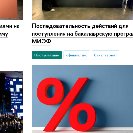
иями на
Последовательность действий для
ему
поступления на бакалаврскую прогр
МИЭФ
Поступающим
официально
бакалавриат