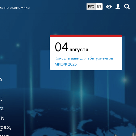
РУС
EN
а по экономике
04
августа
Консультации для абитуриентов
МИЭФ 2026
Ф
ы
ти
 и
рах,