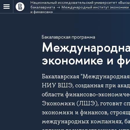
Национальный исследовательский университет «Высш
бакалавриата
Международный институт экономики 
и финансам»
Бакалаврская программа
Международна
экономике и ф
Бакалаврская "Международна
НИУ ВШЭ, созданная при акад
области финансово-экономиче
Экономики (ЛШЭ), готовит сп
экономики и финансов, строя
международных компаниях, ба