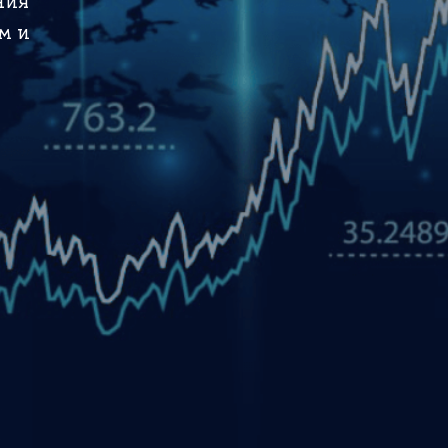
ния
м и