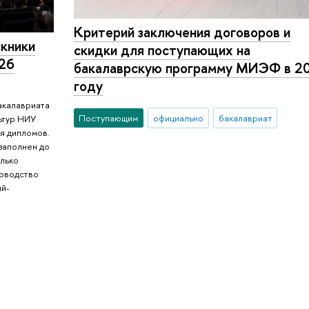
Критерий заключения договоров и
скники
скидки для поступающих на
026
бакалаврскую программу МИЭФ в 2
году
акалавриата
Поступающим
официально
бакалавриат
ьтур НИУ
я дипломов.
заполнен до
олько
ководство
ий-