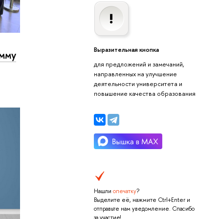
Выразительная кнопка
амму
для предложений и замечаний,
направленных на улучшение
деятельности университета и
повышение качества образования
Нашли
опечатку
?
Выделите её, нажмите Ctrl+Enter и
отправьте нам уведомление. Спасибо
за участие!