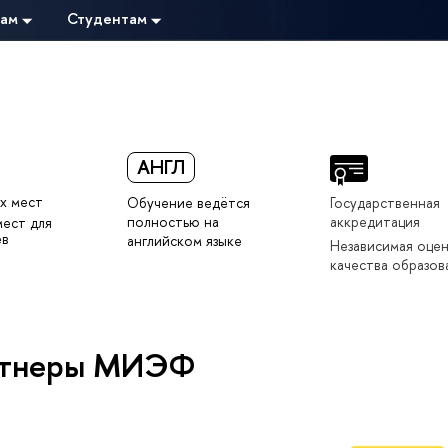
там
Студентам
АНГЛ
х мест
Обучение ведётся
Государственная
полностью на
аккредитация
мест для
ев
английском языке
Независимая оце
качества образов
ртнеры МИЭФ