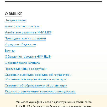
О ВЫШКЕ
ОБ
Цифры и факты
Ли
Руководство и структура
Дов
Устойчивое развитие в НИУ ВШЭ
Ол
Преподаватели и сотрудники
При
Корпуса и общежития
Вы
Закупки
При
Обращения граждан в НИУ ВШЭ
Ас
Фонд целевого капитала
До
Противодействие коррупции
Цен
Сведения о доходах, расходах, об имуществе и
Би
обязательствах имущественного характера
Об
Сведения об образовательной организации
Обр
Людям с ограниченными возможностями здоровья
Единая платежная страница
Мы используем файлы cookies для улучшения работы сайта
Работа в Вышке
НИУ ВШЭ и большего удобства его использования. Более