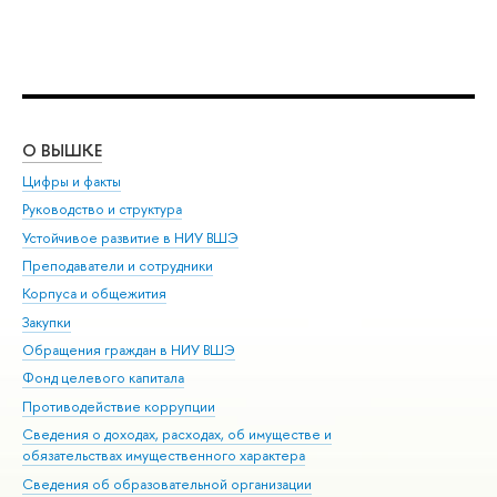
О ВЫШКЕ
ОБ
Цифры и факты
Ли
Руководство и структура
Дов
Устойчивое развитие в НИУ ВШЭ
Ол
Преподаватели и сотрудники
При
Корпуса и общежития
Вы
Закупки
При
Обращения граждан в НИУ ВШЭ
Ас
Фонд целевого капитала
До
Противодействие коррупции
Цен
Сведения о доходах, расходах, об имуществе и
Би
обязательствах имущественного характера
Об
Сведения об образовательной организации
Обр