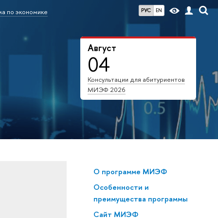
РУС
EN
а по экономике
Август
04
Консультации для абитуриентов
МИЭФ 2026
О программе МИЭФ
Особенности и
преимущества программы
Сайт МИЭФ