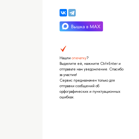
Нашли
опечатку
?
Выделите её, нажмите Ctrl+Enter и
отправьте нам уведомление. Спасибо
за участие!
Сервис предназначен только для
отправки сообщений об
орфографических и пунктуационных
ошибках.