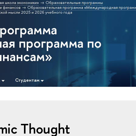
ая школа экономики»
Образовательные программы
и финансов
Образовательная программа «Международная программ
кой мысли 2025 и 2026 учебного года
программа
ая программа по
инансам»
м
Студентам
omic Thought