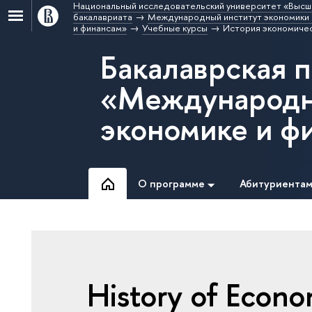
Национальный исследовательский университет «Высш
бакалавриата
Международный институт экономики 
и финансам»
Учебные курсы
История экономичес
Бакалаврская 
«Международн
экономике и ф
О программе
Абитуриента
History of Econ