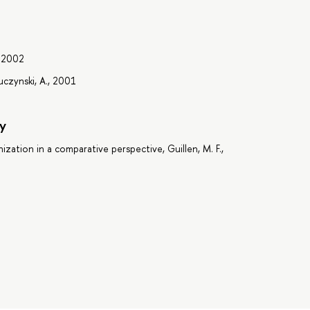
, 2002
uczynski, A., 2001
y
zation in a comparative perspective, Guillen, M. F.,