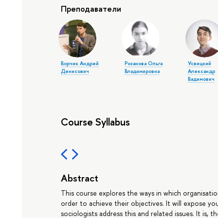
Преподаватели
Ворчик Андрей
Розанова Ольга
Усвицкий
Денисович
Владимировна
Александр
Вадимович
Course Syllabus
Abstract
This course explores the ways in which organisati
order to achieve their objectives. It will expose y
sociologists address this and related issues. It is, 