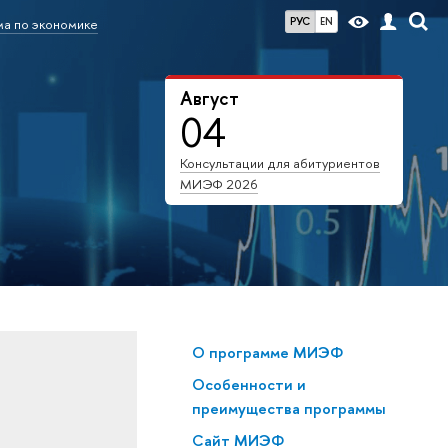
РУС
EN
а по экономике
Август
04
Консультации для абитуриентов
МИЭФ 2026
О программе МИЭФ
Особенности и
преимущества программы
Сайт МИЭФ