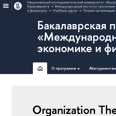
Национальный исследовательский университет «Высш
бакалавриата
Международный институт экономики 
и финансам»
Учебные курсы
Теория организации
Бакалаврская 
«Международн
экономике и ф
О программе
Абитуриента
Organization Th