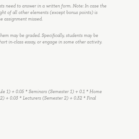
nts need to answer in a written form. Note: In case the
ght of all other elements (except bonus points) is
the assignment missed.
them may be graded. Specifically, students may be
hort in-class essay, or engage in some other activity.
ule 1) + 0.05 * Seminars (Semester 1) + 0.1 * Home
) + 0.03 * Lecturers (Semester 2) + 0.32 * Final