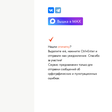
Нашли
опечатку
?
Выделите её, нажмите Ctrl+Enter и
отправьте нам уведомление. Спасибо
за участие!
Сервис предназначен только для
отправки сообщений об
орфографических и пунктуационных
ошибках.