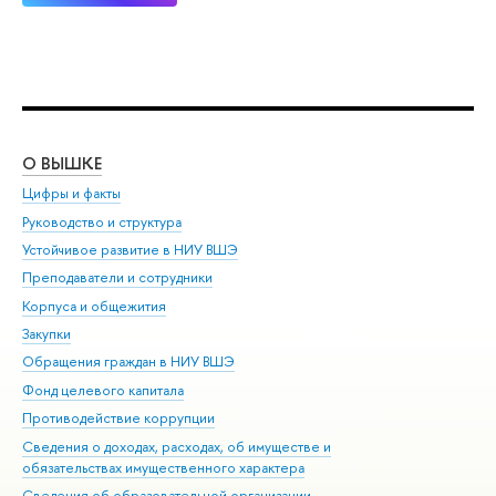
О ВЫШКЕ
ОБ
Цифры и факты
Ли
Руководство и структура
Дов
Устойчивое развитие в НИУ ВШЭ
Ол
Преподаватели и сотрудники
При
Корпуса и общежития
Вы
Закупки
При
Обращения граждан в НИУ ВШЭ
Ас
Фонд целевого капитала
До
Противодействие коррупции
Цен
Сведения о доходах, расходах, об имуществе и
Би
обязательствах имущественного характера
Об
Сведения об образовательной организации