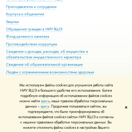
Преподаватели и сотрудники
При
Корпуса и общежития
Вы
Закупки
При
Обращения граждан в НИУ ВШЭ
Ас
Фонд целевого капитала
До
Противодействие коррупции
Цен
Сведения о доходах, расходах, об имуществе и
Би
обязательствах имущественного характера
Об
Сведения об образовательной организации
Обр
Людям с ограниченными возможностями здоровья
Единая платежная страница
Мы используем файлы cookies для улучшения работы сайта
Работа в Вышке
НИУ ВШЭ и большего удобства его использования. Более
подробную информацию об использовании файлов cookies
можно найти
здесь
, наши правила обработки персональных
данных –
здесь
. Продолжая пользоваться сайтом, вы
✖
Редактору
подтверждаете, что были проинформированы об
© НИУ ВШЭ 1993–2026
Адреса и контакты
Условия использования
использовании файлов cookies сайтом НИУ ВШЭ и согласны
с нашими правилами обработки персональных данных. Вы
материалов
Политика конфиденциальности
Карта сайта
можете отключить файлы cookies в настройках Вашего
Шрифты HSE Sans и HSE Slab разработаны в
Школе дизайна НИУ ВШЭ