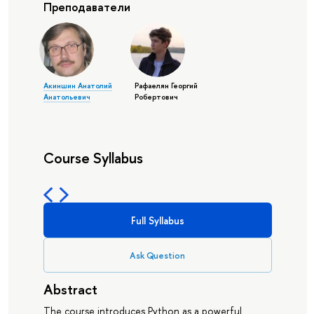
Преподаватели
Акиншин Анатолий
Рафаелян Георгий
Анатольевич
Робертович
Course Syllabus
Full Syllabus
Ask Question
Abstract
The course introduces Python as a powerful