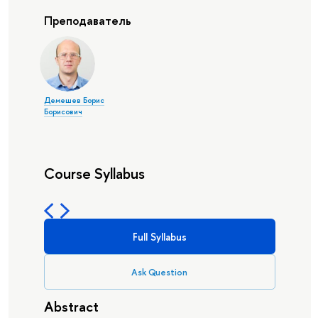
Преподаватель
Демешев Борис
Борисович
Course Syllabus
Full Syllabus
Ask Question
Abstract