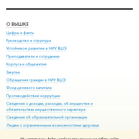
О ВЫШКЕ
ОБ
Цифры и факты
Ли
Руководство и структура
Дов
Устойчивое развитие в НИУ ВШЭ
Ол
Преподаватели и сотрудники
При
Корпуса и общежития
Вы
Закупки
При
Обращения граждан в НИУ ВШЭ
Ас
Фонд целевого капитала
До
Противодействие коррупции
Цен
Сведения о доходах, расходах, об имуществе и
Би
обязательствах имущественного характера
Об
Сведения об образовательной организации
Обр
Людям с ограниченными возможностями здоровья
Единая платежная страница