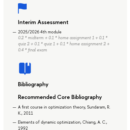
Interim Assessment
2025/2026 4th module
0.2 * midterm + 0.1 * home assignment 1 + 0.1 *
quiz 2 + 0.1 * quiz 1 + 0.1 * home assignment 2 +
0.4 * final exam
Bibliography
Recommended Core Bibliography
A first course in optimization theory, Sundaram, R.
K., 2011
Elements of dynamic optimization, Chiang, A. C.,
1992