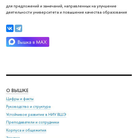
для предложений и замечаний, направленных на улучшение
деятельности университета и повышение качества образования
О ВЫШКЕ
ОБ
Цифры и факты
Ли
Руководство и структура
Дов
Устойчивое развитие в НИУ ВШЭ
Ол
Преподаватели и сотрудники
При
Корпуса и общежития
Вы
Закупки
При