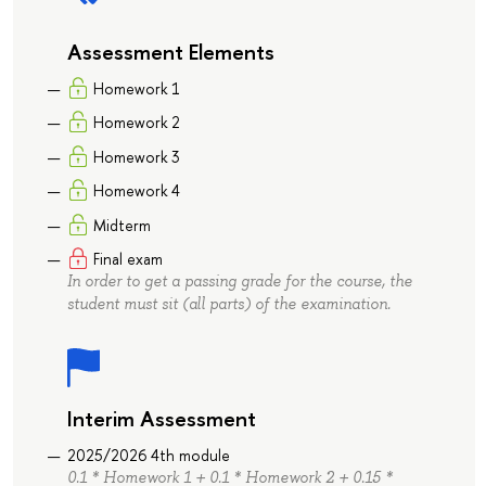
Assessment Elements
Homework 1
Homework 2
Homework 3
Homework 4
Midterm
Final exam
In order to get a passing grade for the course, the
student must sit (all parts) of the examination.
Interim Assessment
2025/2026 4th module
0.1 * Homework 1 + 0.1 * Homework 2 + 0.15 *