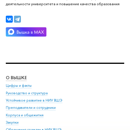
деятельности университета и повышение качества образования
О ВЫШКЕ
ОБ
Цифры и факты
Ли
Руководство и структура
Дов
Устойчивое развитие в НИУ ВШЭ
Ол
Преподаватели и сотрудники
При
Корпуса и общежития
Вы
Закупки
При
Обращения граждан в НИУ ВШЭ
Ас