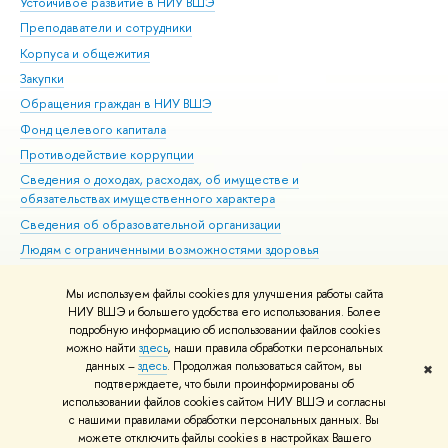
Устойчивое развитие в НИУ ВШЭ
Ол
Преподаватели и сотрудники
При
Корпуса и общежития
Вы
Закупки
При
Обращения граждан в НИУ ВШЭ
Ас
Фонд целевого капитала
До
Противодействие коррупции
Цен
Сведения о доходах, расходах, об имуществе и
Би
обязательствах имущественного характера
Об
Сведения об образовательной организации
Обр
Людям с ограниченными возможностями здоровья
Единая платежная страница
Мы используем файлы cookies для улучшения работы сайта
Работа в Вышке
НИУ ВШЭ и большего удобства его использования. Более
подробную информацию об использовании файлов cookies
можно найти
здесь
, наши правила обработки персональных
данных –
здесь
. Продолжая пользоваться сайтом, вы
✖
Редактору
подтверждаете, что были проинформированы об
© НИУ ВШЭ 1993–2026
Адреса и контакты
Условия использования
использовании файлов cookies сайтом НИУ ВШЭ и согласны
с нашими правилами обработки персональных данных. Вы
материалов
Политика конфиденциальности
Карта сайта
можете отключить файлы cookies в настройках Вашего
Шрифты HSE Sans и HSE Slab разработаны в
Школе дизайна НИУ ВШЭ