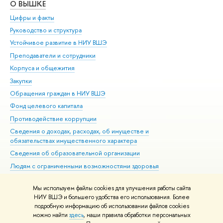
О ВЫШКЕ
ОБ
Цифры и факты
Ли
Руководство и структура
Дов
Устойчивое развитие в НИУ ВШЭ
Ол
Преподаватели и сотрудники
При
Корпуса и общежития
Вы
Закупки
При
Обращения граждан в НИУ ВШЭ
Ас
Фонд целевого капитала
До
Противодействие коррупции
Цен
Сведения о доходах, расходах, об имуществе и
Би
обязательствах имущественного характера
Об
Сведения об образовательной организации
Обр
Людям с ограниченными возможностями здоровья
Единая платежная страница
Мы используем файлы cookies для улучшения работы сайта
Работа в Вышке
НИУ ВШЭ и большего удобства его использования. Более
подробную информацию об использовании файлов cookies
можно найти
здесь
, наши правила обработки персональных