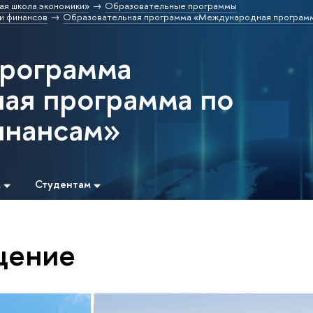
ая школа экономики»
Образовательные программы
и финансов
Образовательная программа «Международная программ
программа
ая программа по
инансам»
м
Студентам
щение