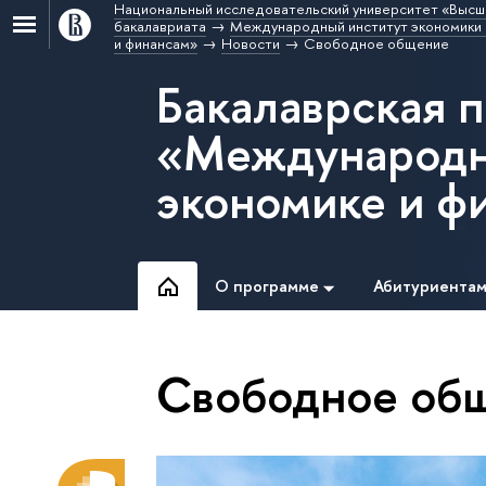
Национальный исследовательский университет «Высш
бакалавриата
Международный институт экономики 
и финансам»
Новости
Свободное общение
Бакалаврская 
«Международн
экономике и ф
О программе
Абитуриента
Свободное об