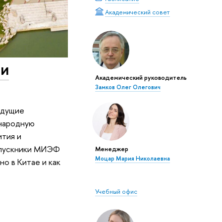
Академический совет
 и
Академический руководитель
Замков Олег Олегович
едущие
ународную
ития и
Выпускники МИЭФ
Менеджер
Моцар Мария Николаевна
о в Китае и как
Учебный офис