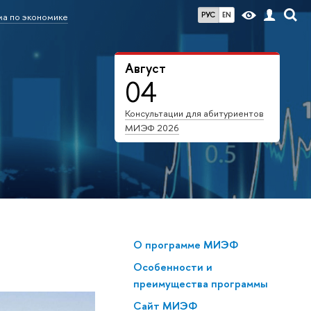
РУС
EN
а по экономике
Август
04
Консультации для абитуриентов
МИЭФ 2026
О программе МИЭФ
Особенности и
преимущества программы
Сайт МИЭФ