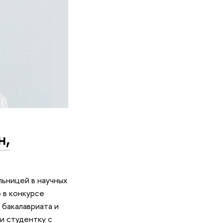
н,
льницей в научных
 в конкурсе
 бакалавриата и
и студентку с