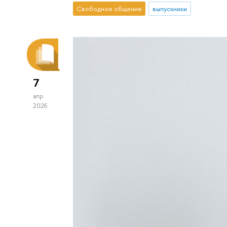
Свободное общение
выпускники
7
апр
2026