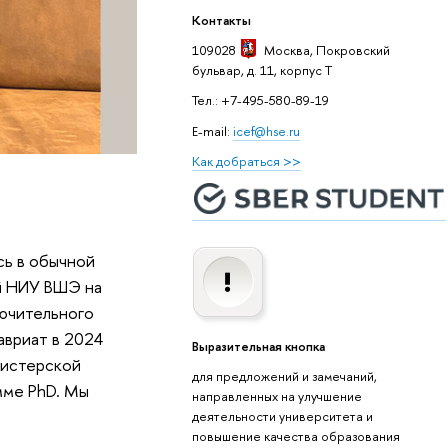
Контакты
109028
Москва
, Покровский
бульвар, д. 11, корпус T
Тел.: +7-495-580-89-19
E-mail:
icef@hse.ru
Как добраться >>
сь в обычной
ей НИУ ВШЭ на
лючительного
авриат в 2024
Выразительная кнопка
гистерской
для предложений и замечаний,
мме PhD. Мы
направленных на улучшение
деятельности университета и
повышение качества образования