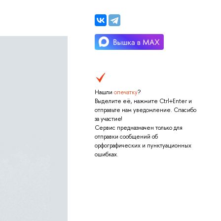
Нашли
опечатку
?
Выделите её, нажмите Ctrl+Enter и
отправьте нам уведомление. Спасибо
за участие!
Сервис предназначен только для
отправки сообщений об
орфографических и пунктуационных
ошибках.