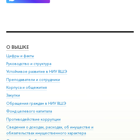
О ВЫШКЕ
ОБ
Цифры и факты
Ли
Руководство и структура
Дов
Устойчивое развитие в НИУ ВШЭ
Ол
Преподаватели и сотрудники
При
Корпуса и общежития
Вы
Закупки
При
Обращения граждан в НИУ ВШЭ
Ас
Фонд целевого капитала
До
Противодействие коррупции
Цен
Сведения о доходах, расходах, об имуществе и
Би
обязательствах имущественного характера
Об