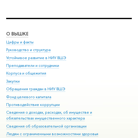
О ВЫШКЕ
ОБ
Цифры и факты
Ли
Руководство и структура
Дов
Устойчивое развитие в НИУ ВШЭ
Ол
Преподаватели и сотрудники
При
Корпуса и общежития
Вы
Закупки
При
Обращения граждан в НИУ ВШЭ
Ас
Фонд целевого капитала
До
Противодействие коррупции
Цен
Сведения о доходах, расходах, об имуществе и
Би
обязательствах имущественного характера
Об
Сведения об образовательной организации
Обр
Людям с ограниченными возможностями здоровья