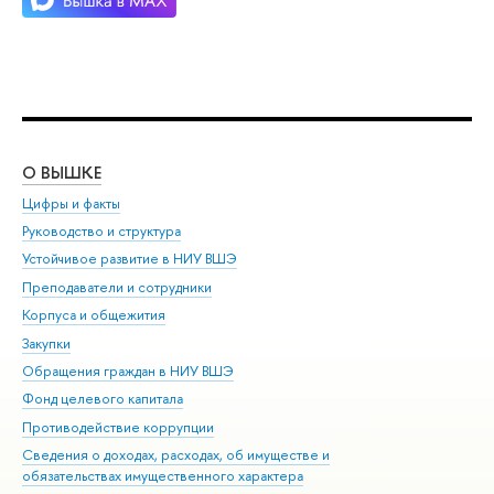
О ВЫШКЕ
ОБ
Цифры и факты
Ли
Руководство и структура
Дов
Устойчивое развитие в НИУ ВШЭ
Ол
Преподаватели и сотрудники
При
Корпуса и общежития
Вы
Закупки
При
Обращения граждан в НИУ ВШЭ
Ас
Фонд целевого капитала
До
Противодействие коррупции
Цен
Сведения о доходах, расходах, об имуществе и
Би
обязательствах имущественного характера
Об