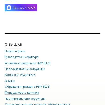
О ВЫШКЕ
ОБ
Цифры и факты
Ли
Руководство и структура
Дов
Устойчивое развитие в НИУ ВШЭ
Ол
Преподаватели и сотрудники
При
Корпуса и общежития
Вы
Закупки
При
Обращения граждан в НИУ ВШЭ
Ас
Фонд целевого капитала
До
Противодействие коррупции
Цен
Сведения о доходах, расходах, об имуществе и
Би