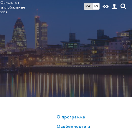
Факультет
РУС
EN
и глобальные
себя
О программе
Особенности и