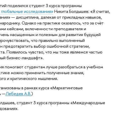
тий поделился студент 3 курса программы
глобальные исследования»
Никита Болдышев: «Я считал,
ния» — дисциплина, далекая от прикладных навыков,
роднику. Однако на практике оказалось, что за счёт
ыми кейсами, включенности преподавателя и
 очень насыщенным и полезным для развития будущей
прочувствовать, что правильно выполненный
н предотвратить выбор ошибочной стратегии,
та. Появилось чувство, что мы тоже являемся частью
ный бизнес-ландшафт».
ия помогают студентам лучше разобраться в учебном
актике можно применить полученные знания,
ого и критического мышления.
ганизованы в рамках курса «Маркетинговые
ь —
Лебедев А.В.
)
олдышев, студент 3 курса программы «Международные
дования».