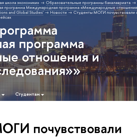
ая школа экономики»
Образовательные программы бакалавриата
ая программа Международная программа «Международные отношения 
ions and Global Studies'
Новости
Студенты МОГИ почувствовали 
лейсах
программа
ая программа
ые отношения и
следования»»
м
Студентам
ОГИ почувствовали