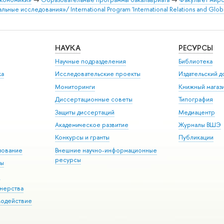
 исследования»/ International Program 'International Relations and Global
НАУКА
РЕСУРСЫ
Научные подразделения
Библиотека
ка
Исследовательские проекты
Издательский 
Мониторинги
Книжный магаз
Диссертационные советы
Типография
Защиты диссертаций
Медиацентр
Академическое развитие
Журналы ВШЭ
Конкурсы и гранты
Публикации
зование
Внешние научно-информационные
ресурсы
ры
Э
нерства
модействие