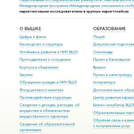
Международная программа «Международные отношения и глобальные
маркетинговыми исследователями в крупных маркетплейсах
О ВЫШКЕ
ОБРАЗОВАНИЕ
Цифры и факты
Лицей
Руководство и структура
Довузовская подготов
Устойчивое развитие в НИУ ВШЭ
Олимпиады
Преподаватели и сотрудники
Прием в бакалавриат
Корпуса и общежития
Вышка+
Закупки
Прием в магистратуру
Обращения граждан в НИУ ВШЭ
Аспирантура
Фонд целевого капитала
Дополнительное обра
Противодействие коррупции
Центр развития карье
Сведения о доходах, расходах, об
Бизнес-инкубатор ВШ
имуществе и обязательствах
Образовательные парт
имущественного характера
Обратная связь и взаи
Сведения об образовательной
с получателями услуг
организации