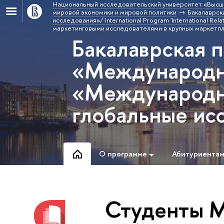
Национальный исследовательский университет «Высш
мировой экономики и мировой политики
Бакалаврск
исследования»/ International Program 'International Relat
маркетинговыми исследователями в крупных маркетп
Бакалаврская 
«Международн
«Международн
глобальные ис
О программе
Абитуриента
Студенты М