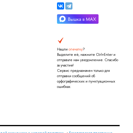
Нашли
опечатку
?
Выделите её, нажмите Ctrl+Enter и
отправьте нам уведомление. Спасибо
за участие!
Сервис предназначен только для
отправки сообщений об
орфографических и пунктуационных
ошибках.
овой экономики и мировой политики
→
Бакалаврская программа