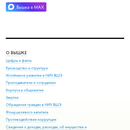
О ВЫШКЕ
ОБ
Цифры и факты
Ли
Руководство и структура
Дов
Устойчивое развитие в НИУ ВШЭ
Ол
Преподаватели и сотрудники
При
Корпуса и общежития
ыш
Закупки
При
Обращения граждан в НИУ ВШЭ
Ас
Фонд целевого капитала
До
Противодействие коррупции
Цен
Сведения о доходах, расходах, об имуществе и
Би