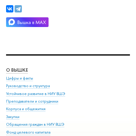
О ВЫШКЕ
ОБ
Цифры и факты
Ли
Руководство и структура
Дов
Устойчивое развитие в НИУ ВШЭ
Ол
Преподаватели и сотрудники
При
Корпуса и общежития
Вы
Закупки
При
Обращения граждан в НИУ ВШЭ
Ас
Фонд целевого капитала
До