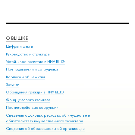
О ВЫШКЕ
ОБ
Цифры и факты
Ли
Руководство и структура
Дов
Устойчивое развитие в НИУ ВШЭ
Ол
Преподаватели и сотрудники
При
Корпуса и общежития
Вы
Закупки
При
Обращения граждан в НИУ ВШЭ
Ас
Фонд целевого капитала
До
Противодействие коррупции
Цен
Сведения о доходах, расходах, об имуществе и
Би
обязательствах имущественного характера
Об
Сведения об образовательной организации
Обр