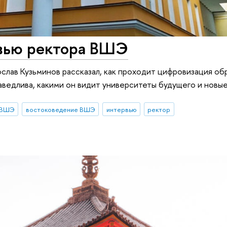
рвью ректора ВШЭ
слав Кузьминов рассказал, как проходит цифровизация об
аведлива, какими он видит университеты будущего и новы
 ВШЭ
востоковедение ВШЭ
интервью
ректор