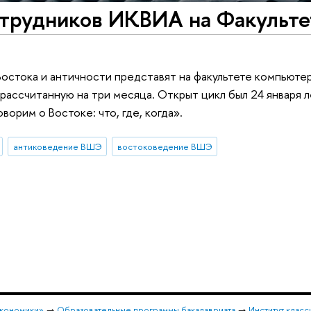
трудников ИКВИА на Факульте
остока и античности представят на факультете компьюте
 рассчитанную на три месяца. Открыт цикл был 24 января 
орим о Востоке: что, где, когда».
антиковедение ВШЭ
востоковедение ВШЭ
экономики»
→
Образовательные программы бакалавриата
→
Институт класс