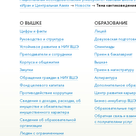
«Иран и Центральная Азия»
→
Новости
→
Тема «антиковедени
О ВЫШКЕ
ОБРАЗОВАНИЕ
Цифры и факты
Лицей
Руководство и структура
Довузовская подготов
Устойчивое развитие в НИУ ВШЭ
Олимпиады
Преподаватели и сотрудники
Прием в бакалавриат
Корпуса и общежития
Вышка+
Закупки
Прием в магистратуру
Обращения граждан в НИУ ВШЭ
Аспирантура
Фонд целевого капитала
Дополнительное обра
Противодействие коррупции
Центр развития карье
Сведения о доходах, расходах, об
Бизнес-инкубатор ВШ
имуществе и обязательствах
Образовательные парт
имущественного характера
Обратная связь и взаи
Сведения об образовательной
с получателями услуг
организации
Людям с ограниченными