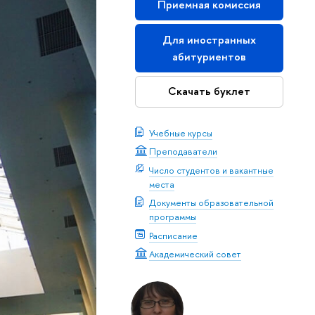
Приемная комиссия
Для иностранных
абитуриентов
Скачать буклет
Учебные курсы
Преподаватели
Число студентов и вакантные
места
Документы образовательной
программы
Расписание
Академический совет