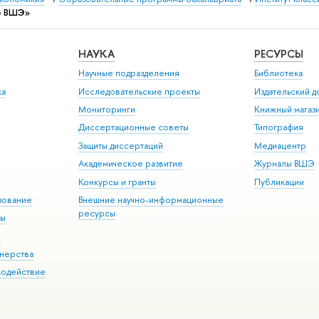
е ВШЭ»
НАУКА
РЕСУРСЫ
Научные подразделения
Библиотека
ка
Исследовательские проекты
Издательский 
Мониторинги
Книжный магаз
Диссертационные советы
Типография
Защиты диссертаций
Медиацентр
Академическое развитие
Журналы ВШЭ
Конкурсы и гранты
Публикации
зование
Внешние научно-информационные
ресурсы
ры
Э
нерства
модействие