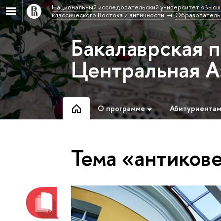
Национальный исследовательский университет «Высш
классического Востока и античности
Образовательн
Бакалаврская 
Центральная А
О программе
Абитуриента
Тема «антико