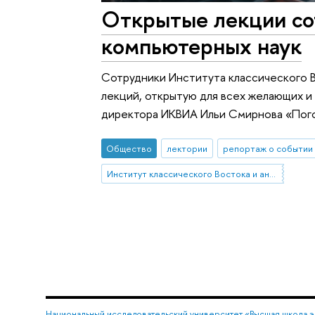
Открытые лекции со
компьютерных наук
Сотрудники Института классического В
лекций, открытую для всех желающих и
директора ИКВИА Ильи Смирнова «Погов
Общество
лектории
репортаж о событии
Институт классического Востока и античности
Национальный исследовательский университет «Высшая школа 