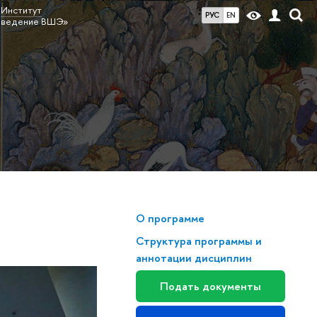
Институт
РУС
EN
оведение ВШЭ»
О программе
Структура программы и
аннотации дисциплин
Подать документы