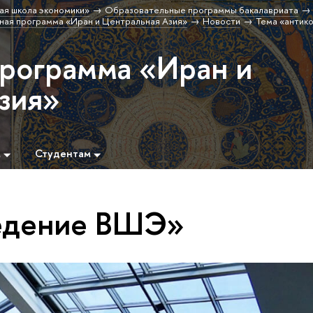
ая школа экономики»
Образовательные программы бакалавриата
ая программа «Иран и Центральная Азия»
Новости
Тема «антик
программа «Иран и
зия»
м
Студентам
ведение ВШЭ»