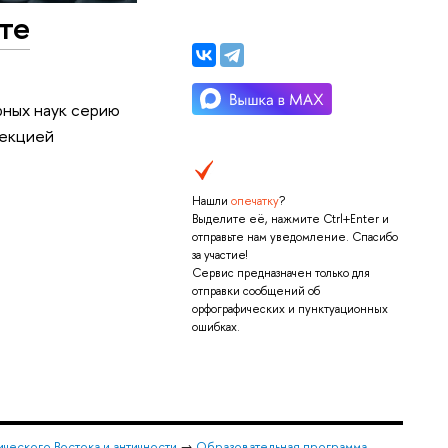
те
рных наук серию
лекцией
Нашли
опечатку
?
Выделите её, нажмите Ctrl+Enter и
отправьте нам уведомление. Спасибо
за участие!
Сервис предназначен только для
отправки сообщений об
орфографических и пунктуационных
ошибках.
ического Востока и античности
→
Образовательная программа