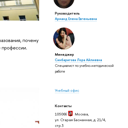
Руководитель
Арманд Елена Евгеньевна
разования, почему
е профессии.
Менеджер
Синбаригова Лора Айлиевна
Специалист по учебно-методической
работе
Учебный офис
Контакты
105066
Москва
,
ул. Старая Басманная, д. 21/4,
стр.3