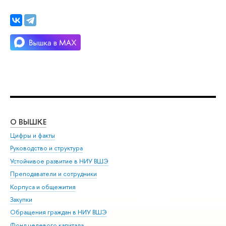
О ВЫШКЕ
ОБ
Цифры и факты
Ли
Руководство и структура
Дов
Устойчивое развитие в НИУ ВШЭ
Ол
Преподаватели и сотрудники
При
Корпуса и общежития
Вы
Закупки
При
Обращения граждан в НИУ ВШЭ
Ас
Фонд целевого капитала
До