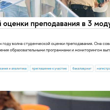
 оценки преподавания в 3 мод
ом году волна студенческой оценки преподавания. Она со
ления образовательными программами и мониторингом вып
вания и аналитика
приглашение к участию
бакалавриат
магистр