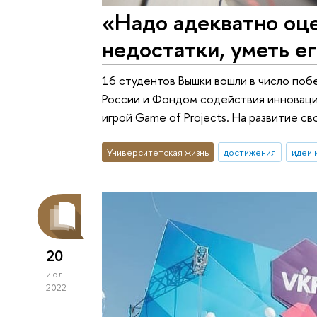
«Надо адекватно оце
недостатки, уметь е
16 студентов Вышки вошли в число поб
России и Фондом содействия инновац
игрой Game of Projects. На развитие с
Университетская жизнь
достижения
идеи 
20
июл
2022