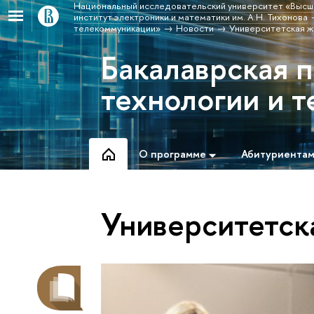
Национальный исследовательский университет «Высш
институт электроники и математики им. А.Н. Тихонова
телекоммуникации»
Новости
Университетская ж
Бакалаврская 
технологии и 
О программе
Абитуриента
Университетск