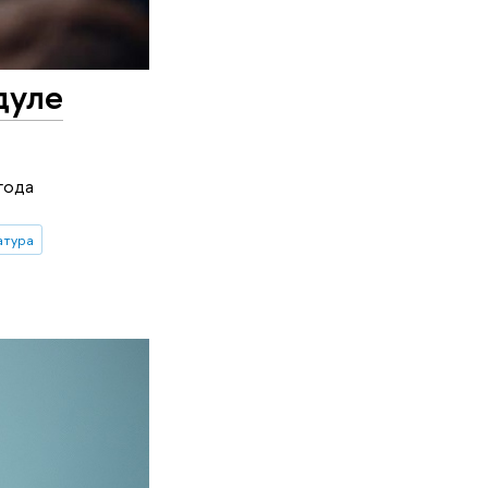
дуле
года
атура