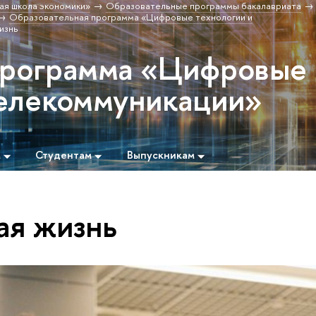
ая школа экономики»
Образовательные программы бакалавриата
Образовательная программа «Цифровые технологии и
изнь
программа «Цифровые
телекоммуникации»
м
Студентам
Выпускникам
ая жизнь