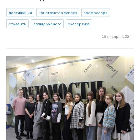
достижения
конструктор успеха
профессора
студенты
взгляд ученого
экспертиза
18 января 2024