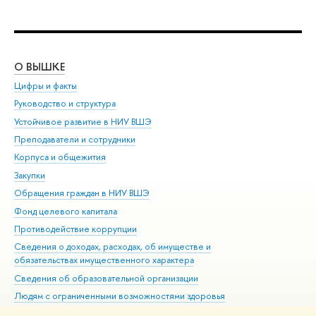
О ВЫШКЕ
ОБ
Цифры и факты
Ли
Руководство и структура
Дов
Устойчивое развитие в НИУ ВШЭ
Ол
Преподаватели и сотрудники
При
Корпуса и общежития
Вы
Закупки
При
Обращения граждан в НИУ ВШЭ
Ас
Фонд целевого капитала
До
Противодействие коррупции
Цен
Сведения о доходах, расходах, об имуществе и
Би
обязательствах имущественного характера
Об
Сведения об образовательной организации
Обр
Людям с ограниченными возможностями здоровья
Единая платежная страница