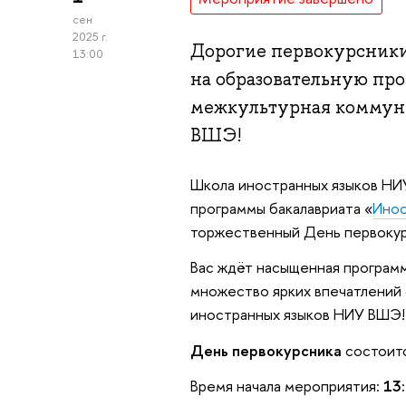
сен
2025 г.
Дорогие первокурсники
13:00
на образовательную пр
межкультурная коммун
ВШЭ!
Школа иностранных языков НИ
программы бакалавриата «
Инос
торжественный День первокур
Вас ждёт насыщенная програм
множество ярких впечатлений 
иностранных языков НИУ ВШЭ
День первокурсника
состоит
Время начала мероприятия:
13: