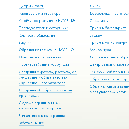
Цифры и факты
Лицей
Руководство и структура
Довузовская подготов
Устойчивое развитие в НИУ ВШЭ
Олимпиады
Преподаватели и сотрудники
Прием в бакалавриат
Корпуса и общежития
Вышка+
Закупки
Прием в магистратуру
Обращения граждан в НИУ ВШЭ
Аспирантура
Фонд целевого капитала
Дополнительное обра
Противодействие коррупции
Центр развития карье
Сведения о доходах, расходах, об
Бизнес-инкубатор ВШ
имуществе и обязательствах
Образовательные парт
имущественного характера
Обратная связь и взаи
Сведения об образовательной
с получателями услуг
организации
Людям с ограниченными
возможностями здоровья
Единая платежная страница
Работа в Вышке