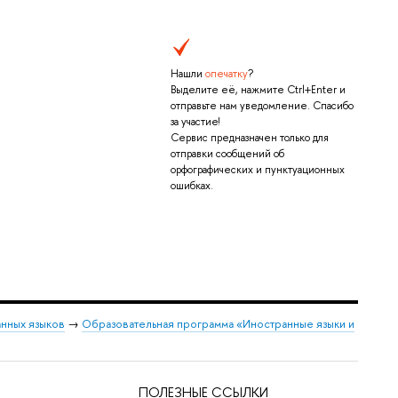
Нашли
опечатку
?
Выделите её, нажмите Ctrl+Enter и
отправьте нам уведомление. Спасибо
за участие!
Сервис предназначен только для
отправки сообщений об
орфографических и пунктуационных
ошибках.
нных языков
→
Образовательная программа «Иностранные языки и
ПОЛЕЗНЫЕ ССЫЛКИ