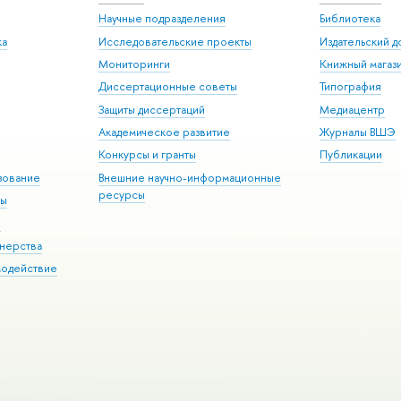
Научные подразделения
Библиотека
ка
Исследовательские проекты
Издательский 
Мониторинги
Книжный магаз
Диссертационные советы
Типография
Защиты диссертаций
Медиацентр
Академическое развитие
Журналы ВШЭ
Конкурсы и гранты
Публикации
зование
Внешние научно-информационные
ресурсы
ры
Э
нерства
модействие