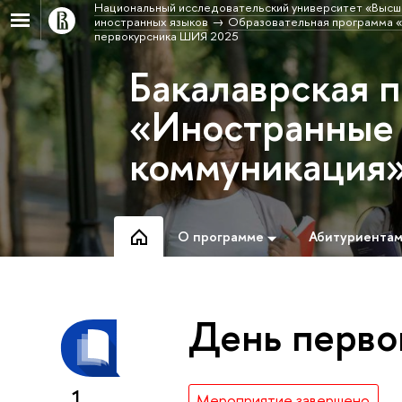
Национальный исследовательский университет «Высш
иностранных языков
Образовательная программа «
первокурсника ШИЯ 2025
Бакалаврская 
«Иностранные 
коммуникация
О программе
Абитуриента
День перво
1
Мероприятие завершено