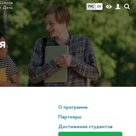
Школа
РУС
EN
День
я
О программе
Партнеры
Достижения студентов