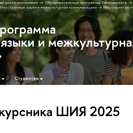
ая школа экономики»
Образовательные программы бакалавриата
Иностранные языки и межкультурная коммуникация»
Мероприятия
программа
языки и межкультурна
»
м
Студентам
курсника ШИЯ 2025