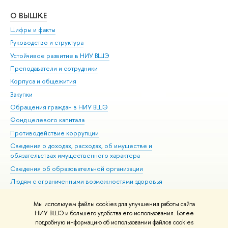
О ВЫШКЕ
ОБ
Цифры и факты
Ли
Руководство и структура
Дов
Устойчивое развитие в НИУ ВШЭ
Ол
Преподаватели и сотрудники
При
Корпуса и общежития
Вы
Закупки
При
Обращения граждан в НИУ ВШЭ
Ас
Фонд целевого капитала
До
Противодействие коррупции
Цен
Сведения о доходах, расходах, об имуществе и
Би
обязательствах имущественного характера
Об
Сведения об образовательной организации
Обр
Людям с ограниченными возможностями здоровья
Единая платежная страница
Мы используем файлы cookies для улучшения работы сайта
Работа в Вышке
НИУ ВШЭ и большего удобства его использования. Более
подробную информацию об использовании файлов cookies