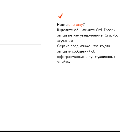
Нашли
опечатку
?
Выделите её, нажмите Ctrl+Enter и
отправьте нам уведомление. Спасибо
за участие!
Сервис предназначен только для
отправки сообщений об
орфографических и пунктуационных
ошибках.