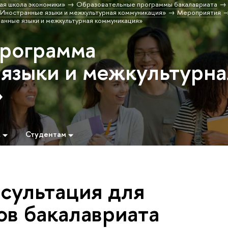
ая школа экономики»
Образовательные программы бакалавриата
Иностранные языки и межкультурная коммуникация»
Мероприятия
анные языки и межкультурная коммуникация»
программа
языки и межкультурна
»
м
Студентам
сультация для
ов бакалавриата