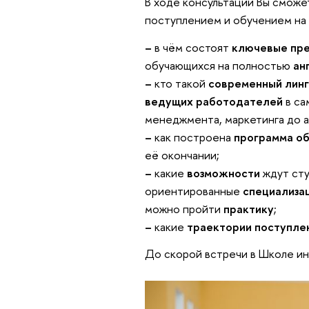
В ходе консультации Вы сможе
поступлением и обучением на 
–
в чём состоят
ключевые пр
обучающихся на полностью
ан
–
кто такой
современный линг
ведущих работодателей
в са
менеджмента, маркетинга до а
–
как построена
программа о
её окончании;
–
какие
возможности
ждут сту
ориентированные
специализа
можно пройти
практику
;
–
какие
траектории поступле
До скорой встречи в Школе ин