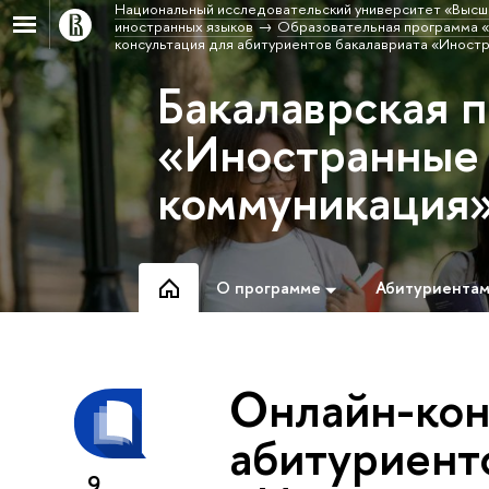
Национальный исследовательский университет «Высш
иностранных языков
Образовательная программа «
консультация для абитуриентов бакалавриата «Иностр
Бакалаврская 
«Иностранные 
коммуникация
О программе
Абитуриента
Онлайн-кон
абитуриент
9