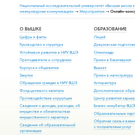
Национальный исследовательский университет «Высшая школа 
межкультурная коммуникация»
→
Мероприятия
→
Онлайн-консу
О ВЫШКЕ
ОБРАЗОВАНИЕ
Цифры и факты
Лицей
Руководство и структура
Довузовская подготов
Устойчивое развитие в НИУ ВШЭ
Олимпиады
Преподаватели и сотрудники
Прием в бакалавриат
Корпуса и общежития
Вышка+
Закупки
Прием в магистратуру
Обращения граждан в НИУ ВШЭ
Аспирантура
Фонд целевого капитала
Дополнительное обра
Противодействие коррупции
Центр развития карье
Сведения о доходах, расходах, об
Бизнес-инкубатор ВШ
имуществе и обязательствах
Образовательные парт
имущественного характера
Обратная связь и взаи
Сведения об образовательной
с получателями услуг
организации