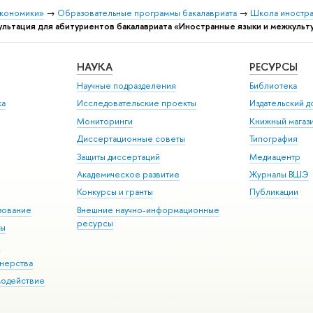
экономики»
→
Образовательные программы бакалавриата
→
Школа иностра
льтация для абитуриентов бакалавриата «Иностранные языки и межкульт
НАУКА
РЕСУРСЫ
Научные подразделения
Библиотека
ка
Исследовательские проекты
Издательский 
Мониторинги
Книжный магаз
Диссертационные советы
Типография
Защиты диссертаций
Медиацентр
Академическое развитие
Журналы ВШЭ
Конкурсы и гранты
Публикации
зование
Внешние научно-информационные
ресурсы
ры
Э
нерства
модействие