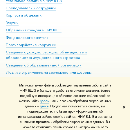
Устойчивое развитие в НИУ ВШЭ
Ол
Преподаватели и сотрудники
При
Корпуса и общежития
Вы
Закупки
При
Обращения граждан в НИУ ВШЭ
Ас
Фонд целевого капитала
До
Противодействие коррупции
Цен
Сведения о доходах, расходах, об имуществе и
Би
обязательствах имущественного характера
Об
Сведения об образовательной организации
Обр
Людям с ограниченными возможностями здоровья
Единая платежная страница
Мы используем файлы cookies для улучшения работы сайта
Работа в Вышке
НИУ ВШЭ и большего удобства его использования. Более
подробную информацию об использовании файлов cookies
можно найти
здесь
, наши правила обработки персональных
данных –
здесь
. Продолжая пользоваться сайтом, вы
✖
Редактору
подтверждаете, что были проинформированы об
© НИУ ВШЭ 1993–2026
Адреса и контакты
Условия использования
использовании файлов cookies сайтом НИУ ВШЭ и согласны
с нашими правилами обработки персональных данных. Вы
материалов
Политика конфиденциальности
Карта сайта
можете отключить файлы cookies в настройках Вашего
Шрифты HSE Sans и HSE Slab разработаны в
Школе дизайна НИУ ВШЭ