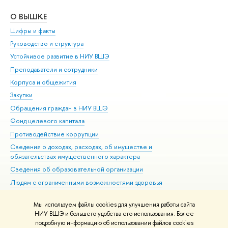
О ВЫШКЕ
ОБ
Цифры и факты
Ли
Руководство и структура
Дов
Устойчивое развитие в НИУ ВШЭ
Ол
Преподаватели и сотрудники
При
Корпуса и общежития
Вы
Закупки
При
Обращения граждан в НИУ ВШЭ
Ас
Фонд целевого капитала
До
Противодействие коррупции
Цен
Сведения о доходах, расходах, об имуществе и
Би
обязательствах имущественного характера
Об
Сведения об образовательной организации
Обр
Людям с ограниченными возможностями здоровья
Единая платежная страница
Мы используем файлы cookies для улучшения работы сайта
Работа в Вышке
НИУ ВШЭ и большего удобства его использования. Более
подробную информацию об использовании файлов cookies