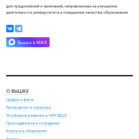
для предложений и замечаний, направленных на улучшение
деятельности университета и повышение качества образования
О ВЫШКЕ
ОБ
Цифры и факты
Ли
Руководство и структура
Дов
Устойчивое развитие в НИУ ВШЭ
Ол
Преподаватели и сотрудники
При
Корпуса и общежития
Вы
Закупки
При