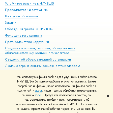
Устойчивое развитие в НИУ ВШЭ
Ол
Преподаватели и сотрудники
При
Корпуса и общежития
Вы
Закупки
При
Обращения граждан в НИУ ВШЭ
Ас
Фонд целевого капитала
До
Противодействие коррупции
Цен
Сведения о доходах, расходах, об имуществе и
Би
обязательствах имущественного характера
Об
Сведения об образовательной организации
Обр
Людям с ограниченными возможностями здоровья
Единая платежная страница
Мы используем файлы cookies для улучшения работы сайта
Работа в Вышке
НИУ ВШЭ и большего удобства его использования. Более
подробную информацию об использовании файлов cookies
можно найти
здесь
, наши правила обработки персональных
данных –
здесь
. Продолжая пользоваться сайтом, вы
✖
Редактору
подтверждаете, что были проинформированы об
© НИУ ВШЭ 1993–2026
Адреса и контакты
Условия использования
использовании файлов cookies сайтом НИУ ВШЭ и согласны
с нашими правилами обработки персональных данных. Вы
материалов
Политика конфиденциальности
Карта сайта