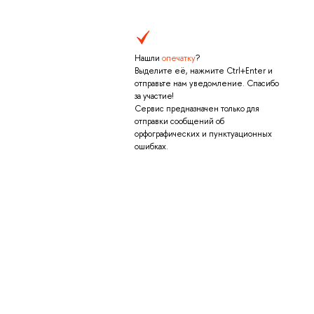
Нашли
опечатку
?
Выделите её, нажмите Ctrl+Enter и
отправьте нам уведомление. Спасибо
за участие!
Сервис предназначен только для
отправки сообщений об
орфографических и пунктуационных
ошибках.