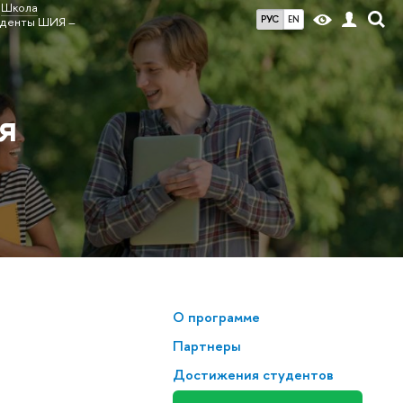
Школа
РУС
EN
денты ШИЯ –
я
О программе
Партнеры
Достижения студентов