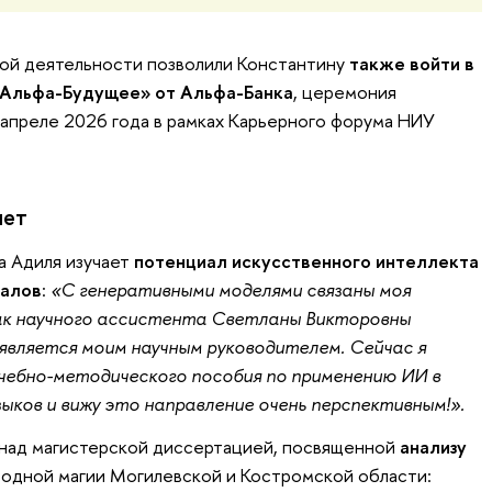
ной деятельности позволили Константину
также войти в
Альфа-Будущее» от Альфа-Банка
, церемония
 апреле 2026 года в рамках Карьерного форума НИУ
яет
а Адиля изучает
потенциал искусственного интеллекта
иалов
:
«С генеративными моделями связаны моя
как научного ассистента Светланы Викторовны
является моим научным руководителем. Сейчас я
чебно-методического пособия по применению ИИ в
ыков и вижу это направление очень перспективным!».
 над магистерской диссертацией, посвященной
анализу
одной магии Могилевской и Костромской области: