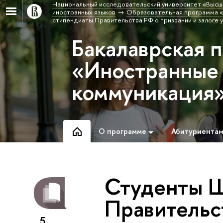
Национальный исследовательский университет «Высш
иностранных языков
Образовательная программа «
стипендиаты Правительства РФ о призвании и залоге 
Бакалаврская 
«Иностранные 
коммуникация
О программе
Абитуриента
Студенты Ш
Правительс
5