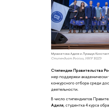
Мухаметова Адиля и Лукашук Констан
Стипендиат России, НИУ ВШЭ
Стипендии Правительства Р
мер поддержки академически у
конкурсного отбора среди дос
деятельности.
В число стипендиатов Правит
Адиля
, студентка 4 курса об