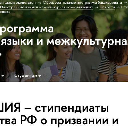
ая школа экономики»
Образовательные программы бакалавриата
Иностранные языки и межкультурная коммуникация»
Новости
Сту
успеха
программа
языки и межкультурна
»
м
Студентам
ИЯ – стипендиаты
тва РФ о призвании и